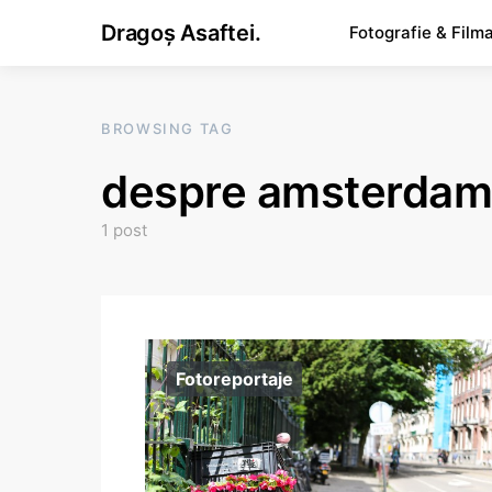
Dragoș Asaftei.
Fotografie & Film
BROWSING TAG
despre amsterdam
1 post
Fotoreportaje