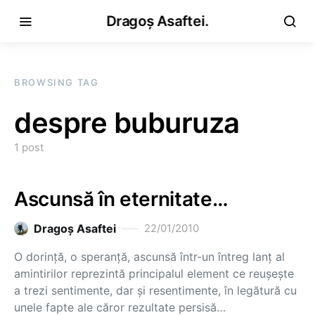
Dragoș Asaftei.
BROWSING TAG
despre buburuza
1 post
Ascunsă în eternitate…
Dragoş Asaftei
22/01/2010
O dorinţă, o speranţă, ascunsă într-un întreg lanţ al
amintirilor reprezintă principalul element ce reuşeşte
a trezi sentimente, dar şi resentimente, în legătură cu
unele fapte ale căror rezultate persisă…