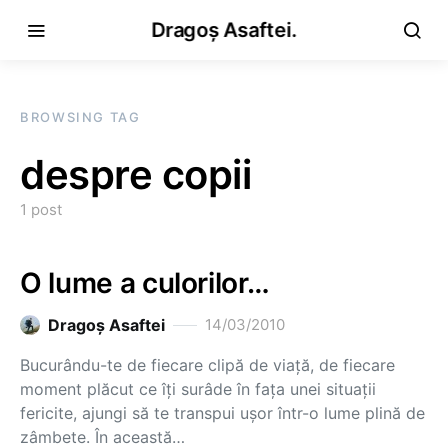
Dragoș Asaftei.
BROWSING TAG
despre copii
1 post
O lume a culorilor…
Dragoş Asaftei
14/03/2010
Bucurându-te de fiecare clipă de viaţă, de fiecare
moment plăcut ce îţi surâde în faţa unei situaţii
fericite, ajungi să te transpui uşor într-o lume plină de
zâmbete. În această…