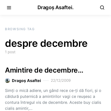
Dragoș Asaftei.
BROWSING TAG
despre decembre
1 post
Amintire de decembre…
Dragoş Asaftei
22/12/2009
Simţi o mică adiere, un gând rece ce-ţi dă fiori, şi o
căldură puternică a amintirilor vagi ce reuşesc a
contura întregul vis de decembre. Aceste buy cialis
cialis amintir,…