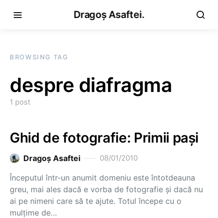
Dragoș Asaftei.
BROWSING TAG
despre diafragma
1 post
Ghid de fotografie: Primii paşi
Dragoş Asaftei
08/01/2010
Începutul într-un anumit domeniu este întotdeauna
greu, mai ales dacă e vorba de fotografie şi dacă nu
ai pe nimeni care să te ajute. Totul începe cu o
mulţime de…