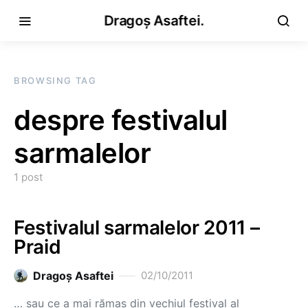
Dragoș Asaftei.
BROWSING TAG
despre festivalul
sarmalelor
1 post
Festivalul sarmalelor 2011 –
Praid
Dragoş Asaftei
02/10/2011
… sau ce a mai rămas din vechiul festival al