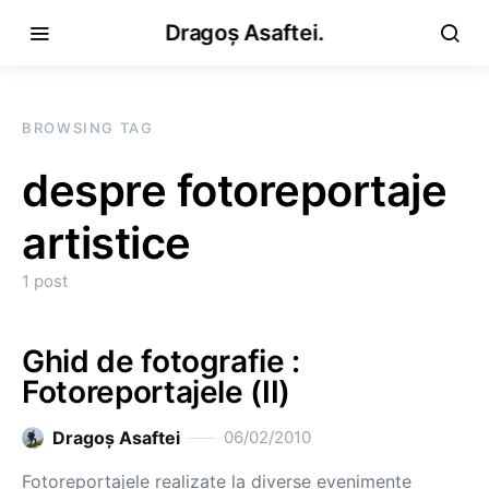
Dragoș Asaftei.
BROWSING TAG
despre fotoreportaje
artistice
1 post
Ghid de fotografie :
Fotoreportajele (II)
Dragoş Asaftei
06/02/2010
Fotoreportajele realizate la diverse evenimente