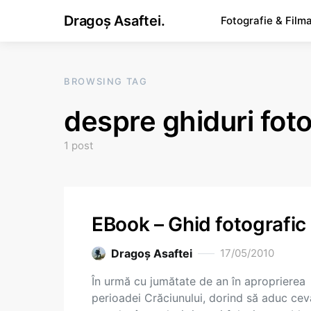
Dragoș Asaftei.
Fotografie & Film
BROWSING TAG
despre ghiduri fot
1 post
EBook – Ghid fotografic
Dragoş Asaftei
17/05/2010
În urmă cu jumătate de an în aproprierea
perioadei Crăciunului, dorind să aduc cev