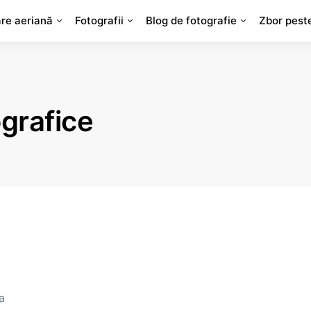
are aeriană
Fotografii
Blog de fotografie
Zbor pest
ografice
a