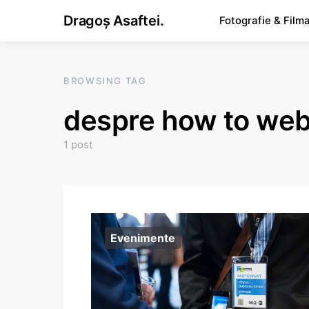
Dragoș Asaftei.
Fotografie & Film
BROWSING TAG
despre how to we
1 post
Evenimente