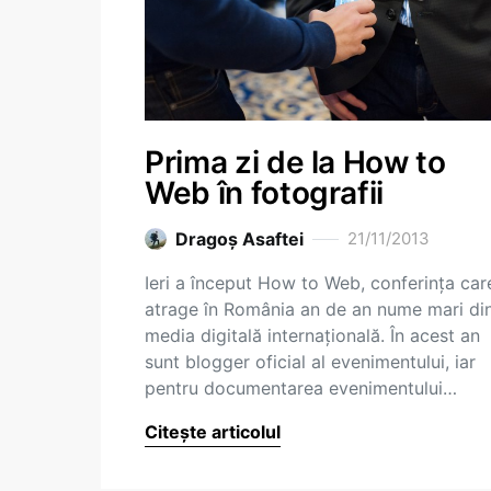
Prima zi de la How to
Web în fotografii
Dragoş Asaftei
21/11/2013
Ieri a început How to Web, conferința car
atrage în România an de an nume mari di
media digitală internațională. În acest an
sunt blogger oficial al evenimentului, iar
pentru documentarea evenimentului…
Citește articolul