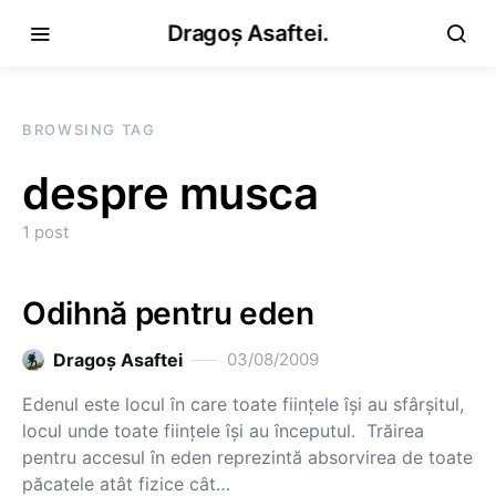
Dragoș Asaftei.
BROWSING TAG
despre musca
1 post
Odihnă pentru eden
Dragoş Asaftei
03/08/2009
Edenul este locul în care toate fiinţele îşi au sfârşitul,
locul unde toate fiinţele îşi au începutul. Trăirea
pentru accesul în eden reprezintă absorvirea de toate
păcatele atât fizice cât…