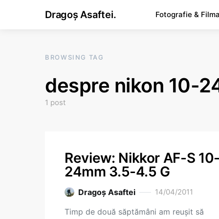
Dragoș Asaftei.
Fotografie & Film
BROWSING TAG
despre nikon 10-2
1 post
Review: Nikkor AF-S 10
24mm 3.5-4.5 G
Dragoş Asaftei
14/04/2011
Timp de două săptămâni am reușit să