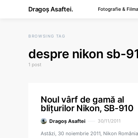
Dragoș Asaftei.
Fotografie & Film
BROWSING TAG
despre nikon sb-9
1 post
Noul vârf de gamă al
blițurilor Nikon, SB-910
Dragoş Asaftei
30/11/2011
Astăzi, 30 noiembrie 2011, Nikon România