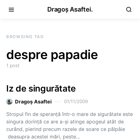
Dragoș Asaftei.
BROWSING TAG
despre papadie
1 post
Iz de singurătate
Dragoş Asaftei
01/11/2009
Stropul fin de speranţă într-o mare de sigurătate este
singura dorinţă ce are a-şi atinge apogeul atât de
curând, pierind precum razele de soare ce pâlpâie
deasupra acestei mări, peste…