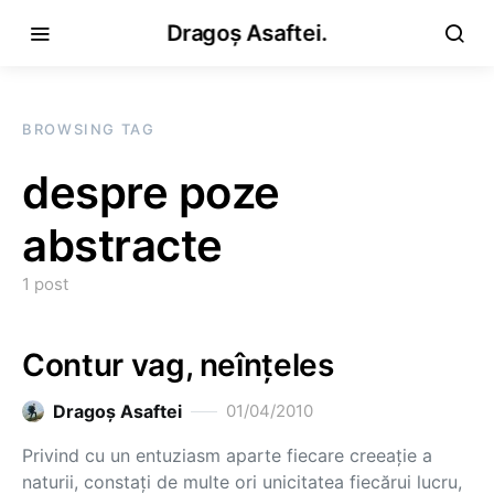
Dragoș Asaftei.
BROWSING TAG
despre poze
abstracte
1 post
Contur vag, neînţeles
Dragoş Asaftei
01/04/2010
Privind cu un entuziasm aparte fiecare creeaţie a
naturii, constaţi de multe ori unicitatea fiecărui lucru,