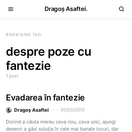
Dragoș Asaftei.
BROWSING TAG
despre poze cu
fantezie
1 post
Evadarea în fantezie
Dragoş Asaftei
30/03/2010
Dorind a căuta mereu ceva nou, ceva unic, ajungi
deseori a găsi soluţia în cele mai banale locuri, dar