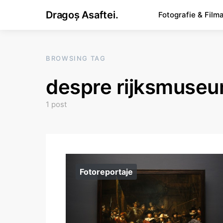
Dragoș Asaftei.
Fotografie & Film
BROWSING TAG
despre rijksmuse
1 post
Fotoreportaje