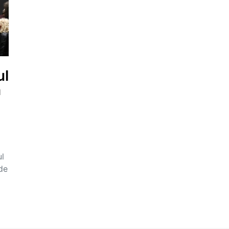
ul
m
l
de