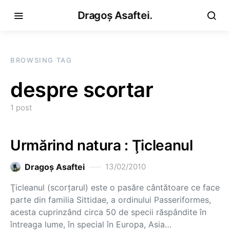
Dragoș Asaftei.
BROWSING TAG
despre scortar
1 post
Urmărind natura : Ţicleanul
Dragoş Asaftei
13/02/2010
Ţicleanul (scorţarul) este o pasăre cântătoare ce face
parte din familia Sittidae, a ordinului Passeriformes,
acesta cuprinzând circa 50 de specii răspândite în
întreaga lume, în special în Europa, Asia…