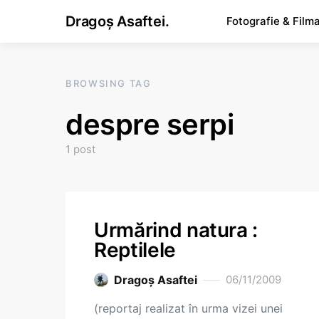
Dragoș Asaftei.
Fotografie & Film
BROWSING TAG
despre serpi
1 post
Urmărind natura :
Reptilele
Dragoş Asaftei
06/11/2009
(reportaj realizat în urma vizei unei