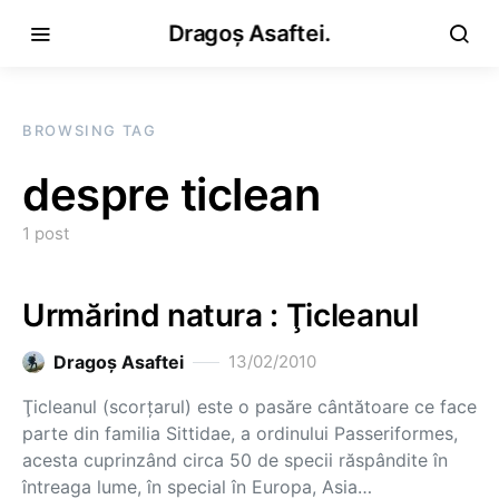
Dragoș Asaftei.
BROWSING TAG
despre ticlean
1 post
Urmărind natura : Ţicleanul
Dragoş Asaftei
13/02/2010
Ţicleanul (scorţarul) este o pasăre cântătoare ce face
parte din familia Sittidae, a ordinului Passeriformes,
acesta cuprinzând circa 50 de specii răspândite în
întreaga lume, în special în Europa, Asia…