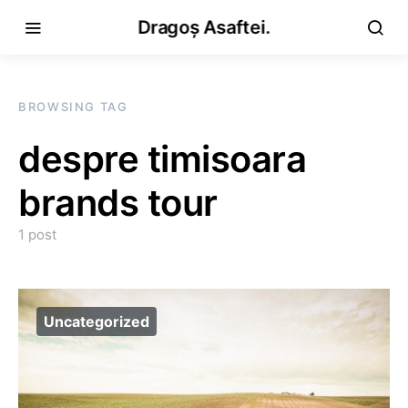
Dragoș Asaftei.
BROWSING TAG
despre timisoara
brands tour
1 post
Uncategorized