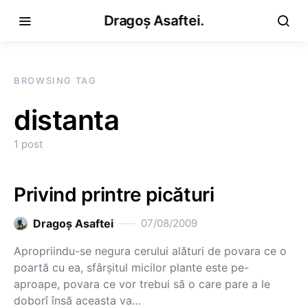
Dragoș Asaftei.
BROWSING TAG
distanta
1 post
Privind printre picături
Dragoş Asaftei
07/08/2009
Apropriindu-se negura cerului alături de povara ce o
poartă cu ea, sfârşitul micilor plante este pe-
aproape, povara ce vor trebui să o care pare a le
doborî însă aceasta va…