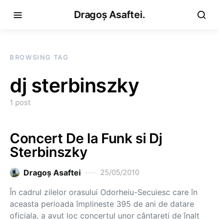
Dragoș Asaftei.
BROWSING TAG
dj sterbinszky
1 post
Concert De la Funk si Dj
Sterbinszky
Dragoş Asaftei
25/05/2010
În cadrul zilelor orasului Odorheiu-Secuiesc care în
aceasta perioada împlineste 395 de ani de datare
oficiala, a avut loc concertul unor cântareti de înalt