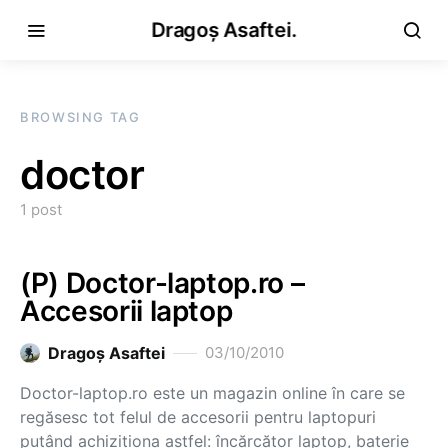
Dragoș Asaftei.
BROWSING TAG
doctor
1 post
(P) Doctor-laptop.ro –
Accesorii laptop
Dragoş Asaftei
03/10/2010
Doctor-laptop.ro este un magazin online în care se
regăsesc tot felul de accesorii pentru laptopuri
putând achiziţiona astfel: încărcător laptop, baterie