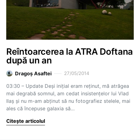
Reîntoarcerea la ATRA Doftana
după un an
Dragoş Asaftei
27/05/2014
03:30 – Update Deși inițial eram reținut, mă atrăgea
mai degrabă somnul, am cedat insistențelor lui Vlad
Ilaș și nu m-am abținut să nu fotografiez stelele, mai
ales că începuse galaxia să…
Citește articolul