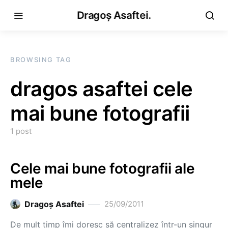
Dragoș Asaftei.
BROWSING TAG
dragos asaftei cele
mai bune fotografii
1 post
Cele mai bune fotografii ale
mele
Dragoş Asaftei
25/09/2011
De mult timp îmi doresc să centralizez într-un singur