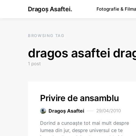
Dragoș Asaftei.
Fotografie & Film
BROWSING TAG
dragos asaftei dra
1 post
Privire de ansamblu
Dragoş Asaftei
29/04/2010
Dorind a cunoaşte tot mai mult despre
lumea din jur, despre universul ce te