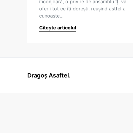
înconjoară, o privire de ansamblu îţi va
oferii tot ce îţi doreşti, reuşind astfel a
cunoaşte…
Citește articolul
Dragoș Asaftei.