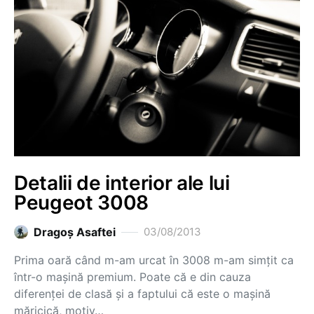
Detalii de interior ale lui
Peugeot 3008
Dragoş Asaftei
03/08/2013
Prima oară când m-am urcat în 3008 m-am simțit ca
într-o mașină premium. Poate că e din cauza
diferenței de clasă și a faptului că este o mașină
măricică, motiv…