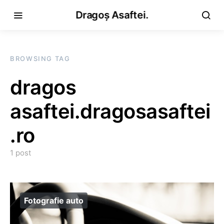
Dragoș Asaftei.
BROWSING TAG
dragos
asaftei.dragosasaftei
.ro
1 post
Fotografie auto