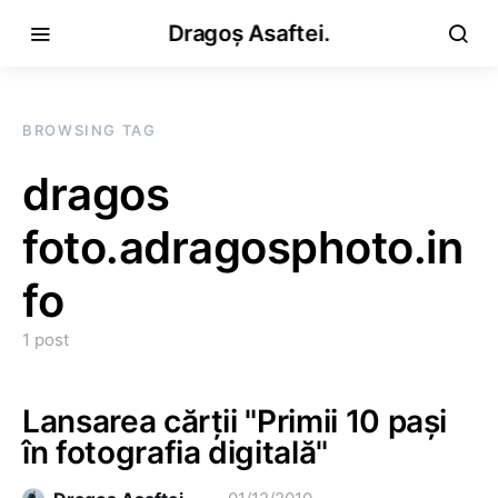
Dragoș Asaftei.
BROWSING TAG
dragos
foto.adragosphoto.in
fo
1 post
Lansarea cărţii "Primii 10 paşi
în fotografia digitală"