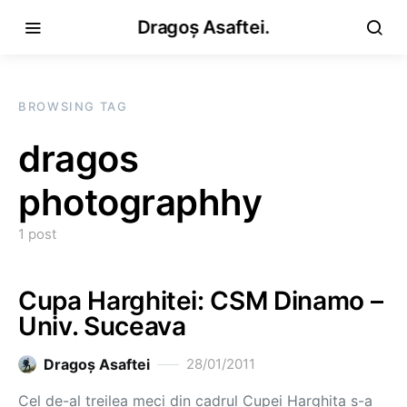
Dragoș Asaftei.
BROWSING TAG
dragos
photographhy
1 post
Cupa Harghitei: CSM Dinamo –
Univ. Suceava
Dragoş Asaftei
28/01/2011
Cel de-al treilea meci din cadrul Cupei Harghita s-a