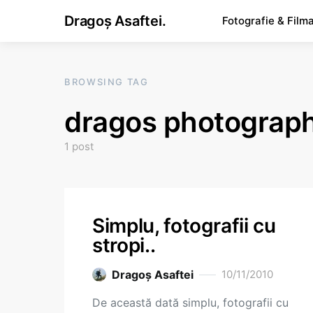
Dragoș Asaftei.
Fotografie & Film
BROWSING TAG
dragos photography
1 post
Simplu, fotografii cu
stropi..
Dragoş Asaftei
10/11/2010
De această dată simplu, fotografii cu