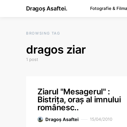
Dragoș Asaftei.
Fotografie & Film
BROWSING TAG
dragos ziar
1 post
Ziarul "Mesagerul" :
Bistriţa, oraş al imnului
românesc..
Dragoş Asaftei
15/04/2010