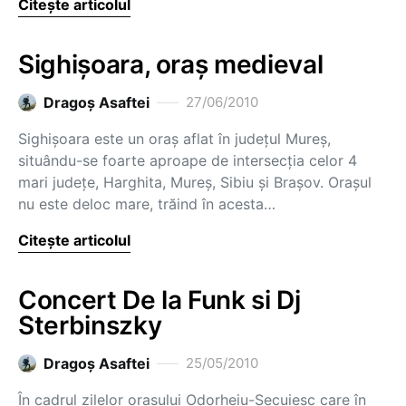
Citește articolul
Sighişoara, oraş medieval
Dragoş Asaftei
27/06/2010
Sighişoara este un oraş aflat în judeţul Mureş,
situându-se foarte aproape de intersecţia celor 4
mari judeţe, Harghita, Mureş, Sibiu şi Braşov. Oraşul
nu este deloc mare, trăind în acesta…
Citește articolul
Concert De la Funk si Dj
Sterbinszky
Dragoş Asaftei
25/05/2010
În cadrul zilelor orasului Odorheiu-Secuiesc care în