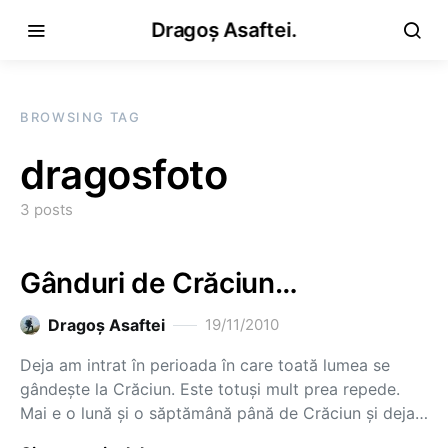
Dragoș Asaftei.
BROWSING TAG
dragosfoto
3 posts
Gânduri de Crăciun…
Dragoş Asaftei
19/11/2010
Deja am intrat în perioada în care toată lumea se
gândeşte la Crăciun. Este totuşi mult prea repede.
Mai e o lună şi o săptămână până de Crăciun şi deja…