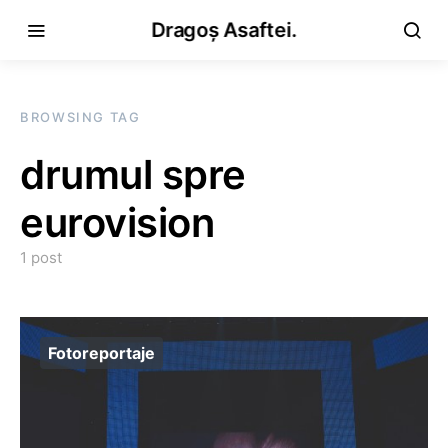
Dragoș Asaftei.
BROWSING TAG
drumul spre
eurovision
1 post
Fotoreportaje