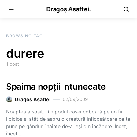
Dragoș Asaftei.
BROWSING TAG
durere
1 post
Spaima nopţii-ntunecate
Dragoş Asaftei
02/09/2009
Noaptea a sosit. Din podul casei coboară pe un fir
lipicios şi atât de aspru o creatură înficoşătoare ce te
pune pe gânduri înainte de-a ieşi din încăpere. Încet,
încet…