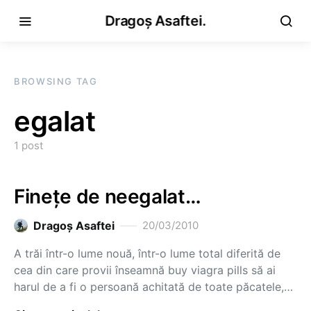
Dragoș Asaftei.
BROWSING TAG
egalat
1 post
Fineţe de neegalat…
Dragoş Asaftei
20/03/2010
A trăi într-o lume nouă, într-o lume total diferită de
cea din care provii înseamnă buy viagra pills să ai
harul de a fi o persoană achitată de toate păcatele,…