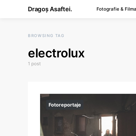
Dragoș Asaftei.
Fotografie & Film
BROWSING TAG
electrolux
1 post
Fotoreportaje