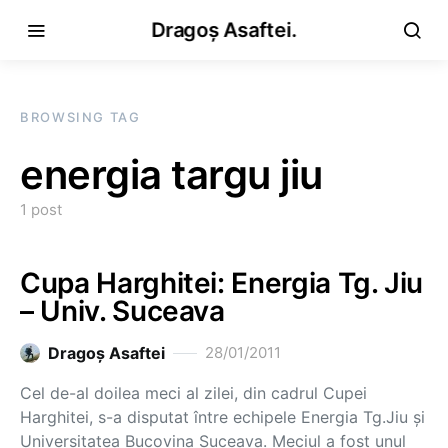
Dragoș Asaftei.
BROWSING TAG
energia targu jiu
1 post
Cupa Harghitei: Energia Tg. Jiu
– Univ. Suceava
Dragoş Asaftei
28/01/2011
Cel de-al doilea meci al zilei, din cadrul Cupei
Harghitei, s-a disputat între echipele Energia Tg.Jiu şi
Universitatea Bucovina Suceava. Meciul a fost unul