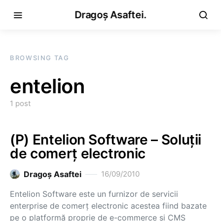
Dragoș Asaftei.
BROWSING TAG
entelion
1 post
(P) Entelion Software – Soluţii
de comerţ electronic
Dragoş Asaftei
16/09/2010
Entelion Software este un furnizor de servicii
enterprise de comerţ electronic acestea fiind bazate
pe o platformă proprie de e-commerce şi CMS