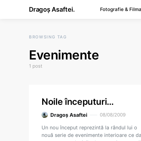
Dragoș Asaftei.
Fotografie & Film
BROWSING TAG
Evenimente
1 post
Noile începuturi…
Dragoş Asaftei
08/08/2009
Un nou început reprezintă la rândul lui o
nouă serie de evenimente interioare ce d