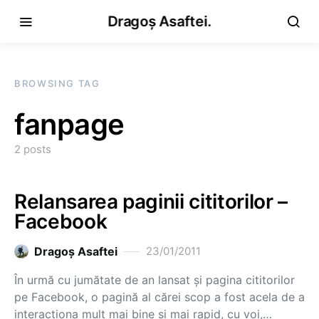
Dragoș Asaftei.
BROWSING TAG
fanpage
2 posts
Relansarea paginii cititorilor –
Facebook
Dragoş Asaftei
23/01/2011
În urmă cu jumătate de an lansat şi pagina cititorilor
pe Facebook, o pagină al cărei scop a fost acela de a
interacţiona mult mai bine şi mai rapid, cu voi,…