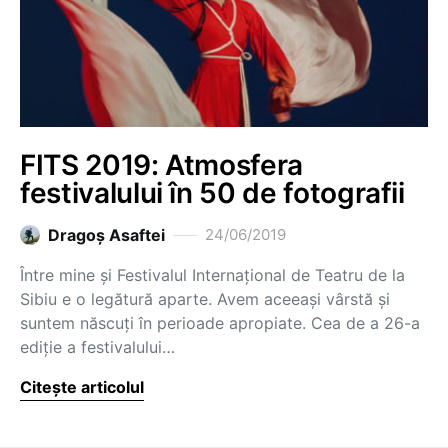
FITS 2019: Atmosfera
festivalului în 50 de fotografii
Dragoş Asaftei
24/06/2019
Între mine și Festivalul Internațional de Teatru de la
Sibiu e o legătură aparte. Avem aceeași vârstă și
suntem născuți în perioade apropiate. Cea de a 26-a
ediție a festivalului…
Citește articolul