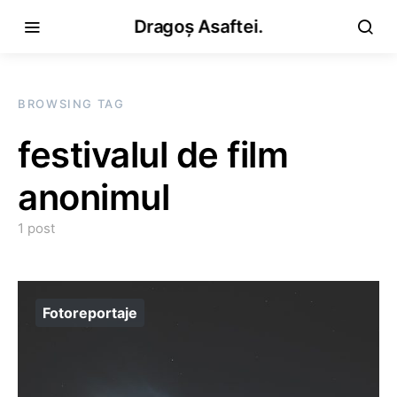
Dragoș Asaftei.
BROWSING TAG
festivalul de film
anonimul
1 post
Fotoreportaje