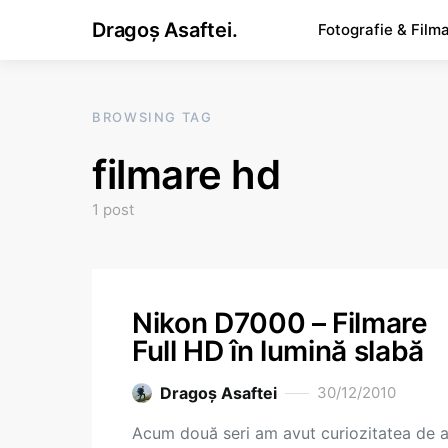
Dragoș Asaftei.
Fotografie & Film
BROWSING TAG
filmare hd
1 post
Nikon D7000 – Filmare
Full HD în lumină slabă
Dragoş Asaftei
30/12/2010
Acum două seri am avut curiozitatea de 