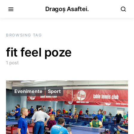
Dragoș Asaftei.
BROWSING TAG
fit feel poze
1 post
Evenimente
Sport