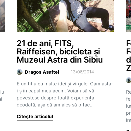
21 de ani, FITS,
F
Raiffeisen, bicicleta și
F
Muzeul Astra din Sibiu
d
Z
Dragoş Asaftei
13/06/2014
E un titlu cu multe idei și virgule. Cam asta-
i ș în capul meu acum. Voiam să vă
iu
Re
povestesc despre toată experiența
i
fe
deodată, așa că am ales să o fac…
lu
pr
Citește articolul
în