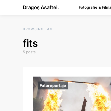
Dragoș Asaftei.
Fotografie & Film
BROWSING TAG
fits
5 posts
Fotoreportaje