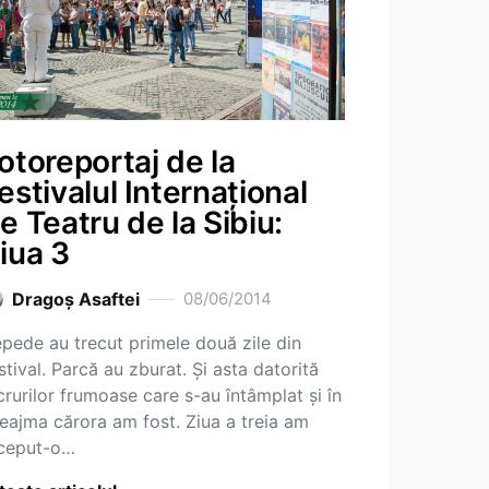
otoreportaj de la
estivalul Internațional
e Teatru de la Sibiu:
iua 3
Dragoş Asaftei
08/06/2014
pede au trecut primele două zile din
stival. Parcă au zburat. Și asta datorită
crurilor frumoase care s-au întâmplat și în
eajma cărora am fost. Ziua a treia am
ceput-o…