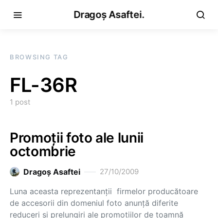
Dragoș Asaftei.
BROWSING TAG
FL-36R
1 post
Promoţii foto ale lunii
octombrie
Dragoş Asaftei
27/10/2009
Luna aceasta reprezentanţii firmelor producătoare
de accesorii din domeniul foto anunţă diferite
reduceri şi prelungiri ale promoţiilor de toamnă