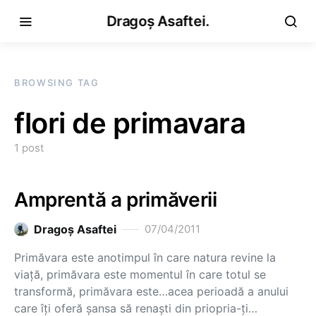
Dragoș Asaftei.
BROWSING TAG
flori de primavara
1 post
Amprentă a primăverii
Dragoş Asaftei
07/04/2011
Primăvara este anotimpul în care natura revine la
viaţă, primăvara este momentul în care totul se
transformă, primăvara este…acea perioadă a anului
care îţi oferă şansa să renaşti din priopria-ţi…