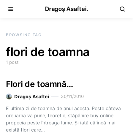
Dragoș Asaftei.
BROWSING TAG
flori de toamna
1 post
Flori de toamnă…
Dragoş Asaftei
30/11/2010
E ultima zi de toamnă de anul acesta. Peste câteva
ore iarna va pune, teoretic, stăpânire buy online
propecia peste întreaga lume. Şi iată că încă mai
există flori care…