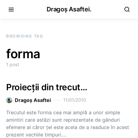
Dragoș Asaftei.
BROWSING TAG
forma
1 post
Proiecţii din trecut…
Dragoş Asaftei
11/01/2010
Trecutul este forma cea mai amplă a unor simple
amintiri care astăzi sunt reprezentate de gânduri
efemere al căror ţel este acela de a readuce în acest
prezent vechiile timpuri.…