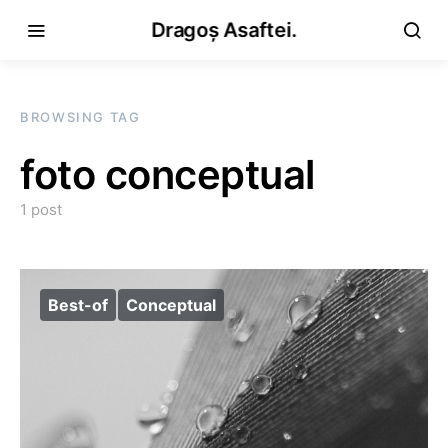
Dragoș Asaftei.
BROWSING TAG
foto conceptual
1 post
Best-of
Conceptual